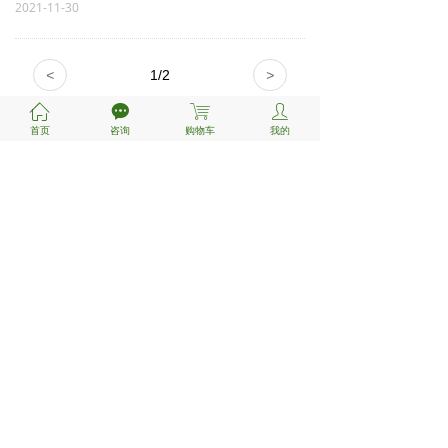
2021-11-30
<
1
/
2
>
ꀇ
끁
ꁈ
ꄑ
首页
咨询
购物车
我的
新手指南
支付&咨询
关于我们
注册/登陆
付款方式
关于鸿知
联系我们
考研流程
服务条款
报考指南
扫一扫
关注微信公众号
版权所有© 鸿知考研网_汇聚名校考研真题与辅导_鸿知教育_
全国考研资讯平台