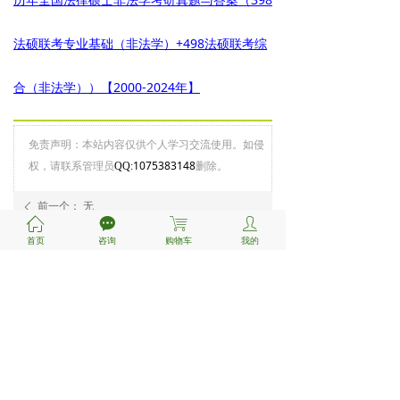
法硕联考专业基础（非法学）+498法硕联考综
合（非法学））【2000-2024年】
免责声明：本站内容仅供个人学习交流使用。如侵
权，请联系管理员
1075383148
删除。
QQ:
前一个：
无
ꄴ
ꀇ
끁
ꁈ
ꄑ
后一个：
无
ꄲ
首页
咨询
购物车
我的
新手指南
支付&咨询
关于我们
注册/登陆
付款方式
关于鸿知
联系我们
考研流程
服务条款
报考指南