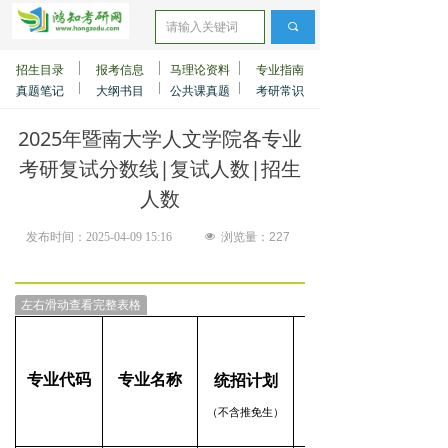
끠
招生目录
报考信息
马理论资料
专业指南
真题笔记
大纲书目
公共课真题
考研常识
2025年暨南大学人文学院各专业
考研复试分数线|复试人数|招生
人数
发布时间：
2025-04-09
15:16
넶
浏览量：
227
左右滑动查看完整表格
复试人
专业代码
专业名称
统招计划
（不含推免生）