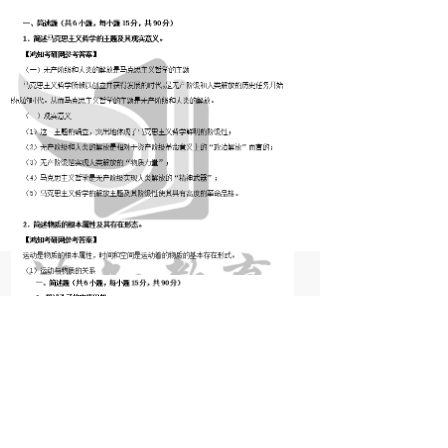
ꀇ
끁
ꁈ
ꄑ
首页
咨询
购物车
我的