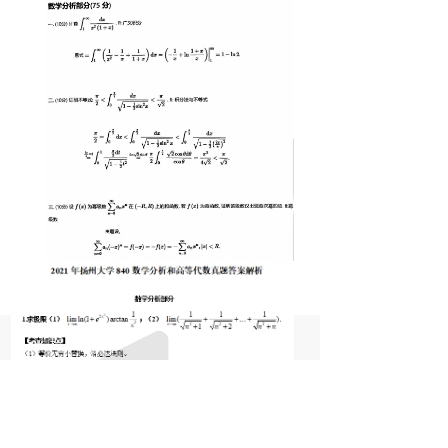
ꀇ
끁
ꁈ
ꄑ
首页
咨询
购物车
我的